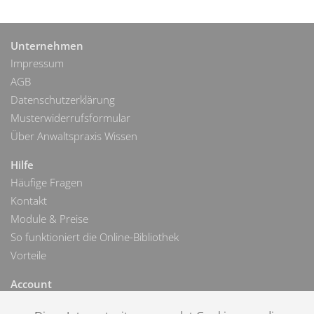
Unternehmen
Impressum
AGB
Datenschutzerklärung
Musterwiderrufsformular
Über Anwaltspraxis Wissen
Hilfe
Häufige Fragen
Kontakt
Module & Preise
So funktioniert die Online-Bibliothek
Vorteile
Account
Login Online-Bibliothek