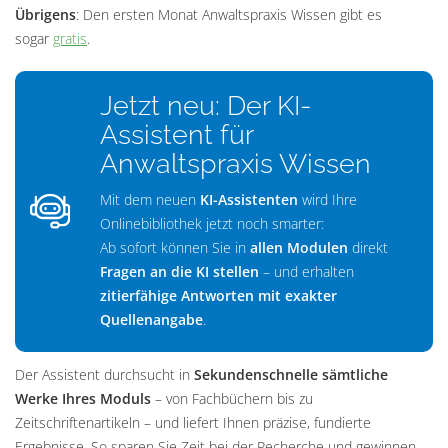
Übrigens
: Den ersten Monat Anwaltspraxis Wissen gibt es
sogar
gratis
.
Jetzt neu: Der KI-
Assistent für
Anwaltspraxis Wissen
Mit dem neuen
KI-Assistenten
wird Ihre
Onlinebibliothek jetzt noch smarter:
Ab sofort können Sie in
allen Modulen
direkt
Fragen an die KI stellen
– und erhalten
zitierfähige Antworten mit exakter
Quellenangabe
.
Der Assistent durchsucht in
Sekundenschnelle sämtliche
Werke Ihres Moduls
– von Fachbüchern bis zu
Zeitschriftenartikeln – und liefert Ihnen präzise, fundierte
Ergebnisse. So sparen Sie Zeit bei der Recherche und gewinnen